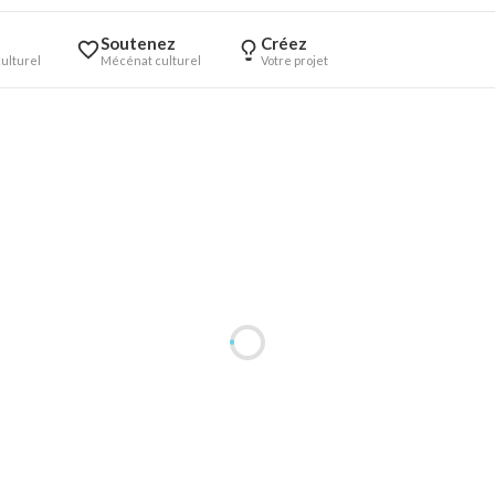
Soutenez
Créez
ulturel
Mécénat culturel
Votre projet