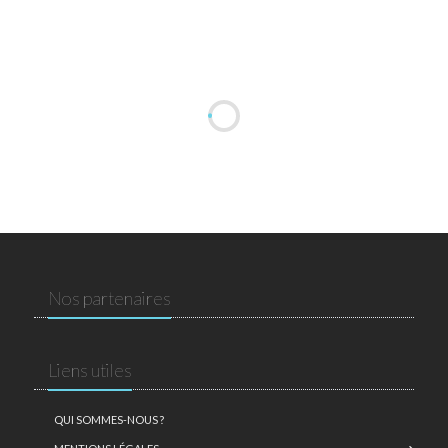
Nos partenaires
Liens utiles
QUI SOMMES-NOUS ?