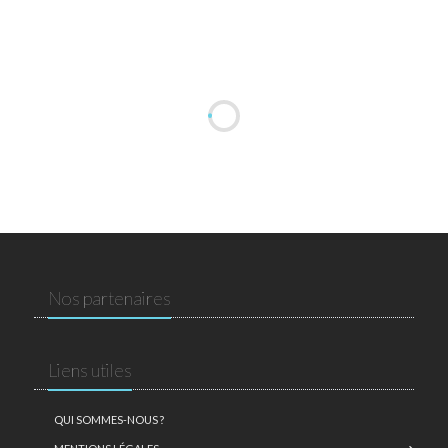
Nos partenaires
Liens utiles
QUI SOMMES-NOUS ?