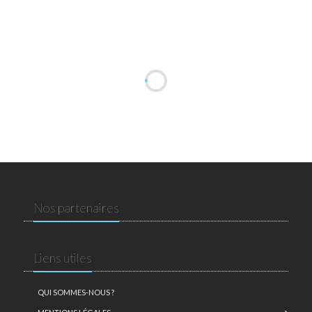
Nos partenaires
Liens utiles
QUI SOMMES-NOUS ?