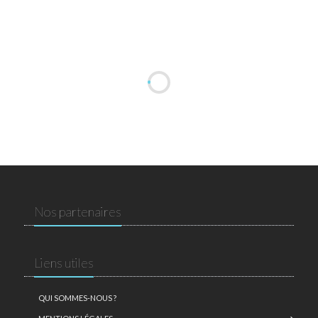
Nos partenaires
Liens utiles
QUI SOMMES-NOUS ?