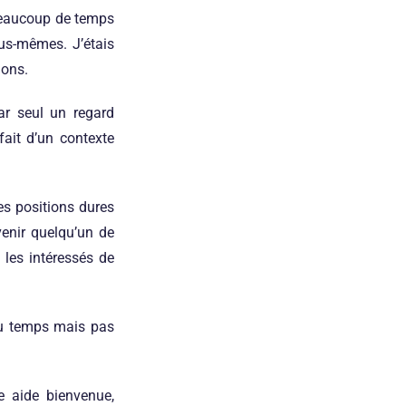
 beaucoup de temps
ous-mêmes. J’étais
ions.
car seul un regard
fait d’un contexte
es positions dures
venir quelqu’un de
t les intéressés de
du temps mais pas
e aide bienvenue,