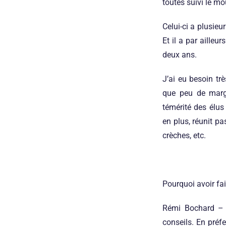
toutes suivi le m
Celui-ci a plusieu
Et il a par ailleu
deux ans.
J’ai eu besoin tr
que peu de marg
témérité des élus
en plus, réunit p
crèches, etc.
Pourquoi avoir fai
Rémi Bochard
– 
conseils. En préfe