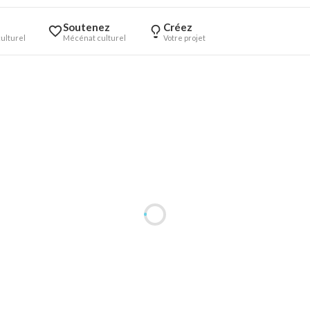
Soutenez
Créez
ulturel
Mécénat culturel
Votre projet