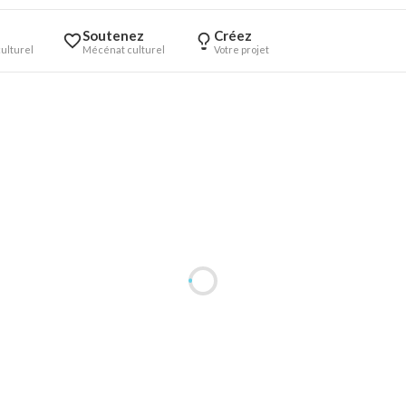
Soutenez
Créez
ulturel
Mécénat culturel
Votre projet