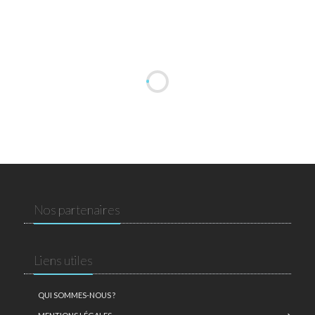
Nos partenaires
Liens utiles
QUI SOMMES-NOUS ?