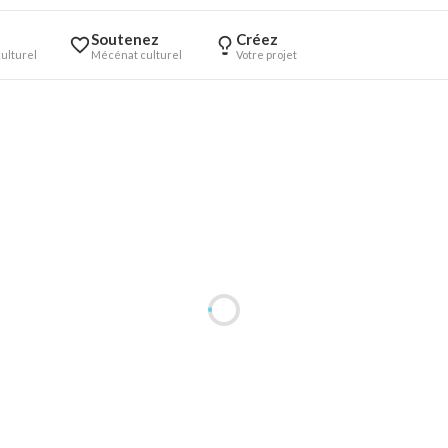
Soutenez
Créez
ulturel
Mécénat culturel
Votre projet