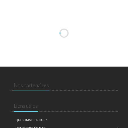
Nos partenaires
Liens utiles
QUI SOMMES-NOUS ?