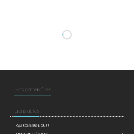
Nos partenaires
Liens utiles
QUI SOMMES-NOUS ?