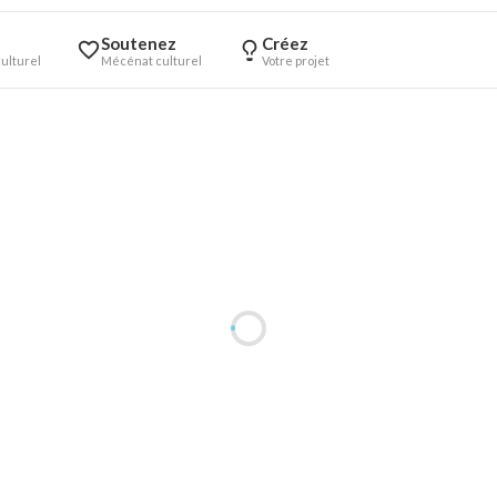
Soutenez
Créez
ulturel
Mécénat culturel
Votre projet