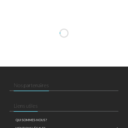
Nos partenaires
Liens utiles
QUI SOMMES-NOUS ?