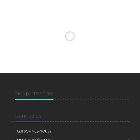
Nos partenaires
Liens utiles
QUI SOMMES-NOUS ?