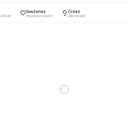
Soutenez
Créez
ulturel
Mécénat culturel
Votre projet