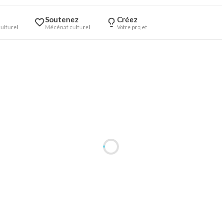
Soutenez
Créez
ulturel
Mécénat culturel
Votre projet