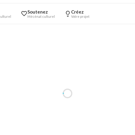
Soutenez
Créez
ulturel
Mécénat culturel
Votre projet