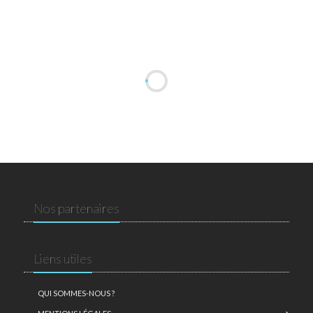
Nos partenaires
Liens utiles
QUI SOMMES-NOUS ?