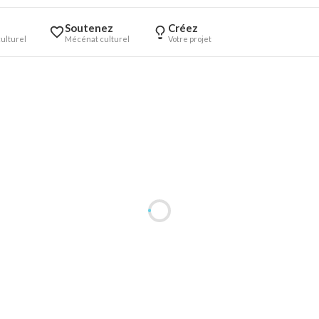
Soutenez
Créez
ulturel
Mécénat culturel
Votre projet