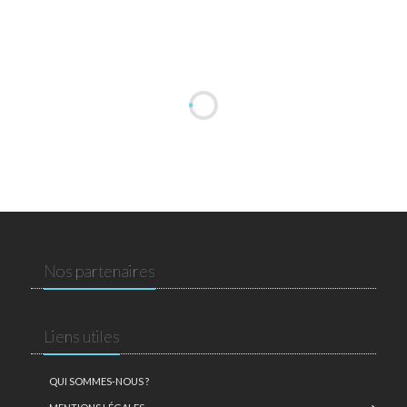
Nos partenaires
Liens utiles
QUI SOMMES-NOUS ?