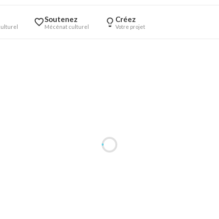
Soutenez
Créez
ulturel
Mécénat culturel
Votre projet