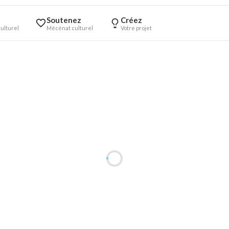
Soutenez
Créez
ulturel
Mécénat culturel
Votre projet