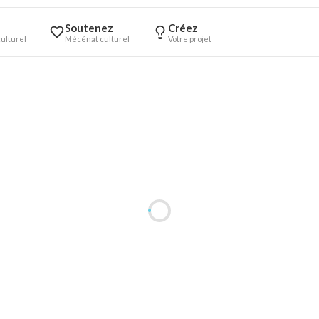
Soutenez
Créez
ulturel
Mécénat culturel
Votre projet