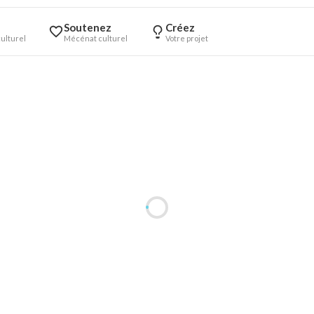
Soutenez
Créez
ulturel
Mécénat culturel
Votre projet