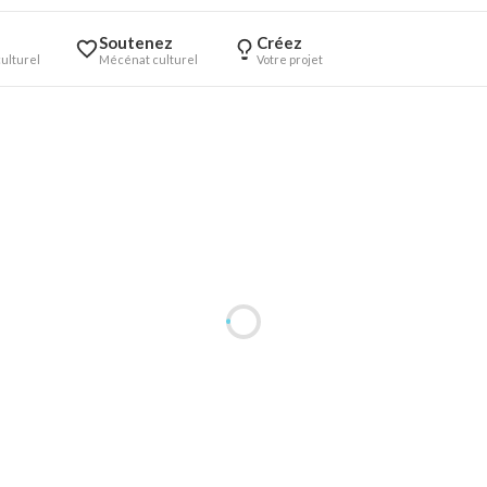
Soutenez
Créez
ulturel
Mécénat culturel
Votre projet