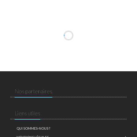
Nos partenaires
Liens utiles
QUI SOMMES-NOUS ?