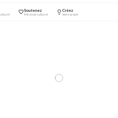
Soutenez
Créez
ulturel
Mécénat culturel
Votre projet