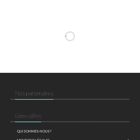
Nos partenaires
Liens utiles
QUI SOMMES-NOUS ?