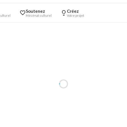
Soutenez
Créez
ulturel
Mécénat culturel
Votre projet