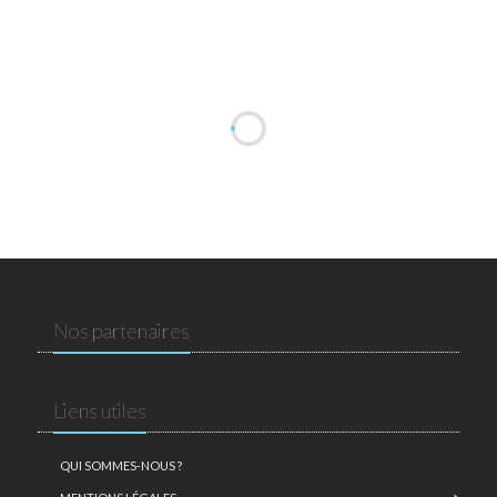
Nos partenaires
Liens utiles
QUI SOMMES-NOUS ?