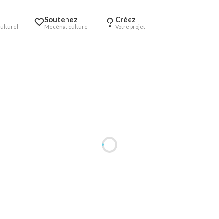
Soutenez
Créez
ulturel
Mécénat culturel
Votre projet