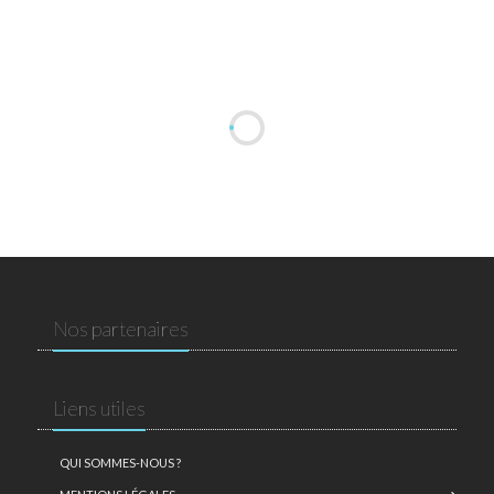
Nos partenaires
Liens utiles
QUI SOMMES-NOUS ?