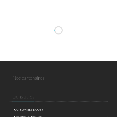
Nos partenaires
Liens utiles
QUI SOMMES-NOUS ?