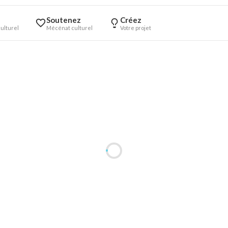
Soutenez
Créez
ulturel
Mécénat culturel
Votre projet