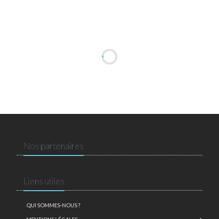
Nos partenaires
Liens utiles
QUI SOMMES-NOUS ?