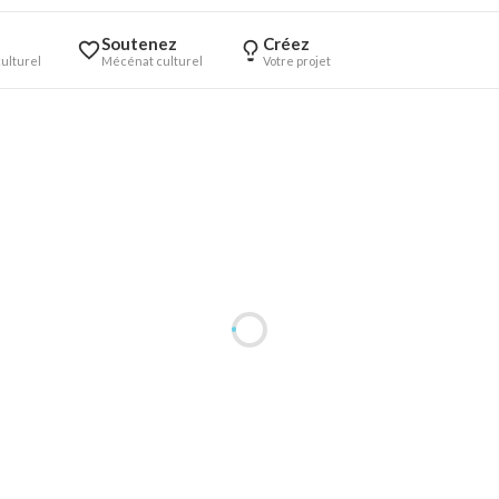
Soutenez
Créez
ulturel
Mécénat culturel
Votre projet