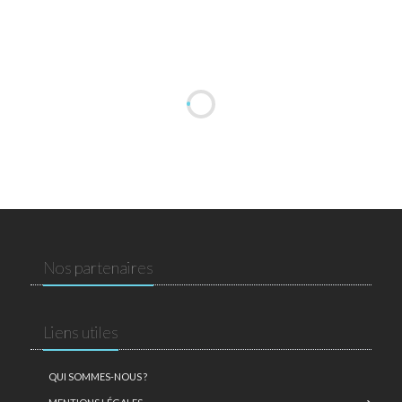
Nos partenaires
Liens utiles
QUI SOMMES-NOUS ?