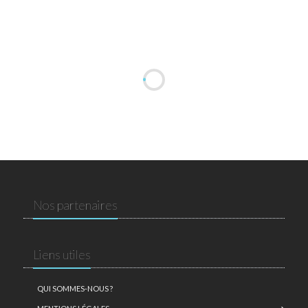
Nos partenaires
Liens utiles
QUI SOMMES-NOUS ?