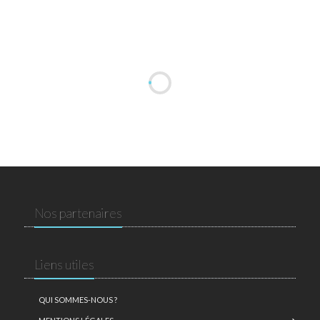
Nos partenaires
Liens utiles
QUI SOMMES-NOUS ?