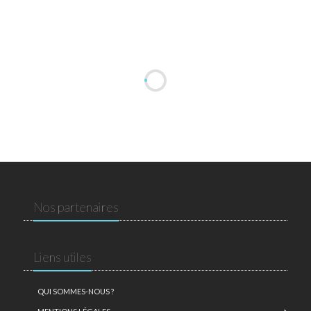
Nos partenaires
Liens utiles
QUI SOMMES-NOUS ?