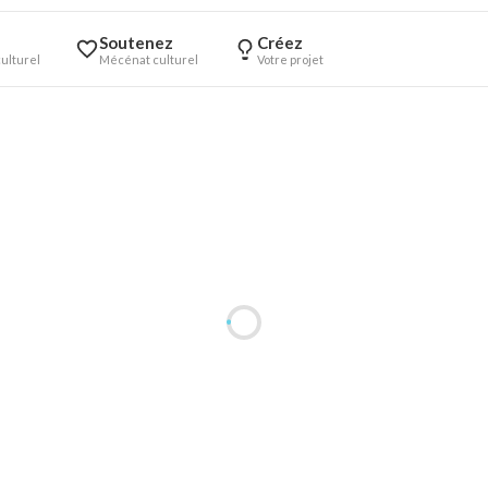
Soutenez
Créez
ulturel
Mécénat culturel
Votre projet