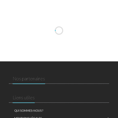
Nos partenaires
Liens utiles
QUI SOMMES-NOUS ?