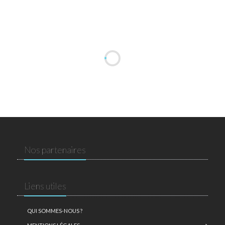
Nos partenaires
Liens utiles
QUI SOMMES-NOUS ?