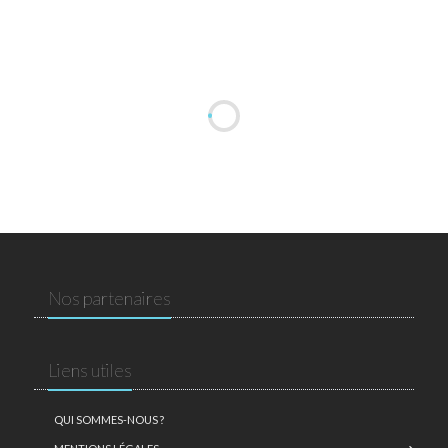
Nos partenaires
Liens utiles
QUI SOMMES-NOUS ?