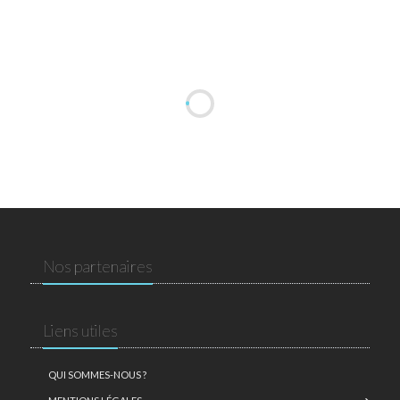
Nos partenaires
Liens utiles
QUI SOMMES-NOUS ?