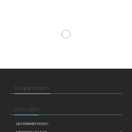
Nos partenaires
Liens utiles
QUI SOMMES-NOUS ?