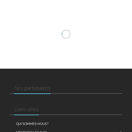
Nos partenaires
Liens utiles
QUI SOMMES-NOUS ?