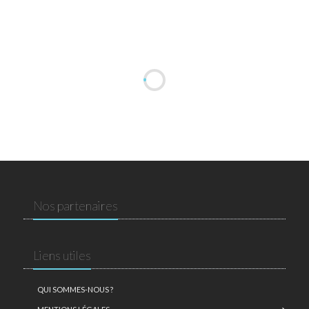
Nos partenaires
Liens utiles
QUI SOMMES-NOUS ?