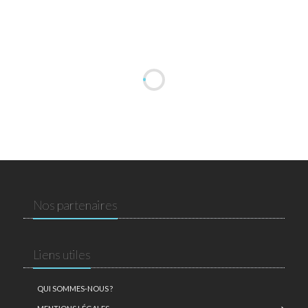
Nos partenaires
Liens utiles
QUI SOMMES-NOUS ?